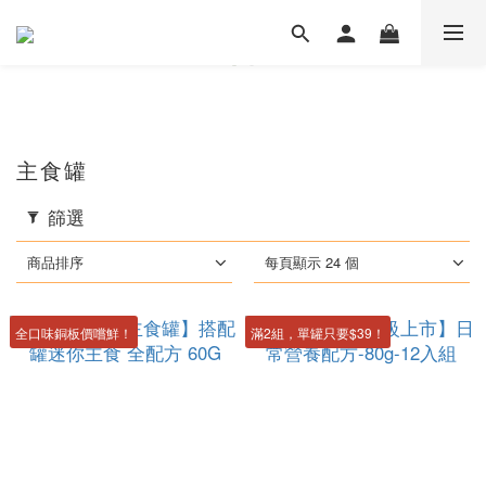
主食罐
篩選
商品排序
每頁顯示 24 個
全口味銅板價嚐鮮！
滿2組，單罐只要$39！