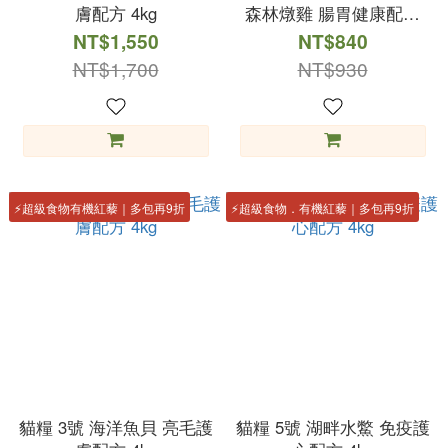
膚配方 4kg
森林燉雞 腸胃健康配方
2kg
NT$1,550
NT$840
NT$1,700
NT$930
⚡️超級食物有機紅藜｜多包再9折
⚡️超級食物．有機紅藜｜多包再9折
貓糧 3號 海洋魚貝 亮毛護
貓糧 5號 湖畔水鱉 免疫護