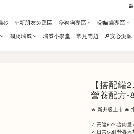
貓砂
✨新朋友免運區
🐶狗狗專區​
🐱貓貓專區
關於瑞威
瑞威小學堂
常見問題
🔎安心溯源
【搭配罐2
營養配方-8
🔥 新升級上市 
✓ 高達95%含肉量
✓ 日常保健營養添