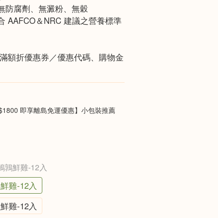
、無防腐劑、無澱粉、無穀
 AAFCO＆NRC 建議之營養標準
館滿額折優惠券／優惠代碼、購物金
$1800 即享離島免運優惠】小包裝推薦
號鵪鶉鮮雞-12入
鮮雞-12入
鮮雞-12入