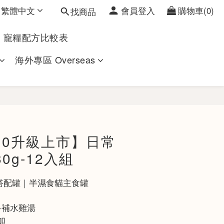
繁體中文
會員登入
購物車(0)
找商品
寵糧配方比較表
海外專區 Overseas
立即購買
.0升級上市】日常
0g-12入組
 搭配罐｜半濕食貓主食罐 
+補水雞湯
加