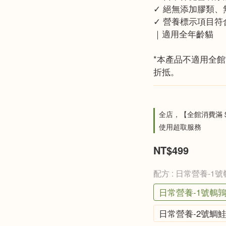
✓ 絕無添加膠類
✓ 營養標示項目符合
｜適用全年齡貓
*本產品不適用全
折抵。
全店，【全館消費滿 
使用超取服務
NT$499
配方
: 日常營養-1
日常營養-1號鵪鶉
日常營養-2號鯛鮭