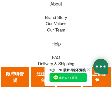
About
Brand Story
Our Values
Our Team
Help
FAQ
Delivery & Shipping
Payment
✨加LINE最新消息不漏接
限時特賣​
汪汪組
貓貓組
馬上領紅
Return Policy
連結 LINE 帳號
貨
合
合
包​
Terms & Conditions
Contact
Phone / 02-2711-7000