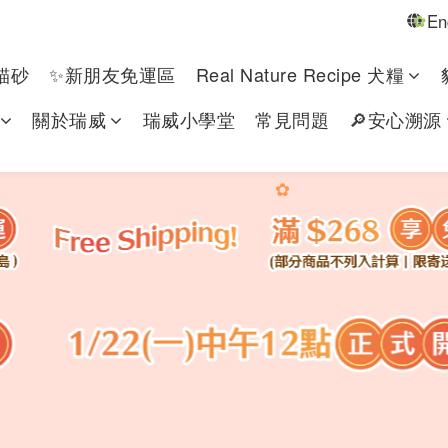
En
✿
貓砂
✨新朋友免運區
Real Nature Recipe 犬糧
關於瑞威
瑞威小學堂
常見問題
🔎安心溯源
✿