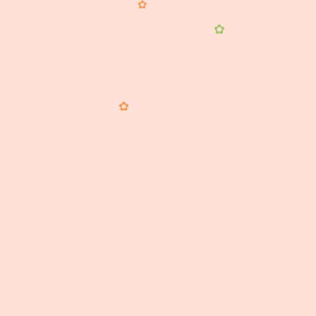
✿
✿
✿