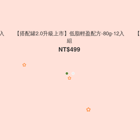
2入
【搭配罐2.0升級上市】低脂輕盈配方-80g-12入
【
組
NT$499
✿
✿
✿