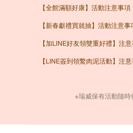
【全館滿額好康】活動注意事項
【新春獻禮買就抽】活動注意事
【加LINE好友領雙重好禮】注
✿
【LINE簽到領鱉肉泥活動】注
※瑞威保有活動隨時