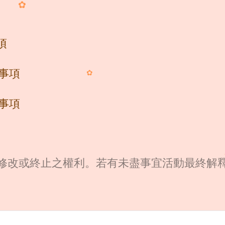
✿
項
意事項
✿
意事項
修改或終止之權利。若有未盡事宜活動最終解