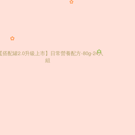
✿
✿
✿