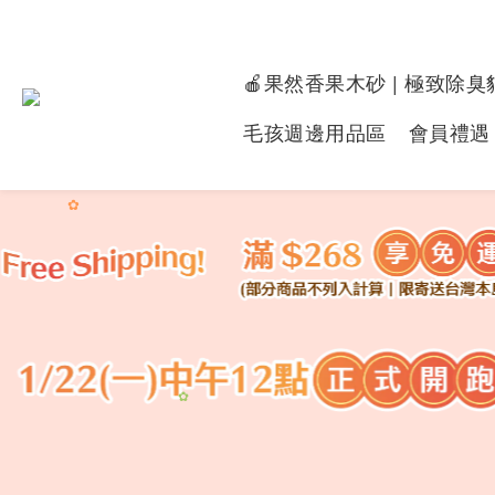
🍎果然香果木砂 | 極致除臭
毛孩週邊用品區
會員禮遇
✿
✿