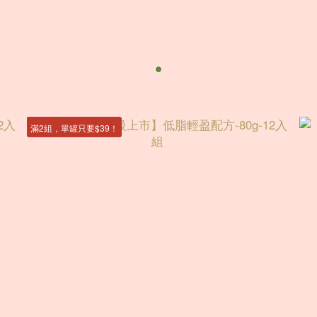
滿2組，單罐只要$39！