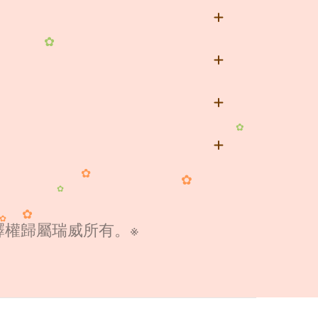
✿
✿
✿
✿
✿
釋權歸屬瑞威所有。※
✿
✿