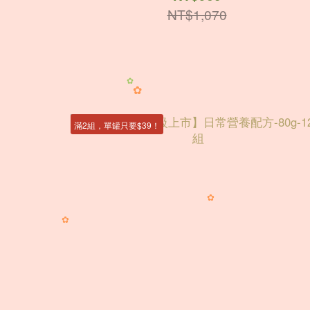
NT$1,070
✿
✿
滿2組，單罐只要$39！
✿
✿