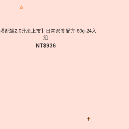
✿
搭配罐2.0升級上市】日常營養配方-80g-24入
【搭配罐2
組
NT$936