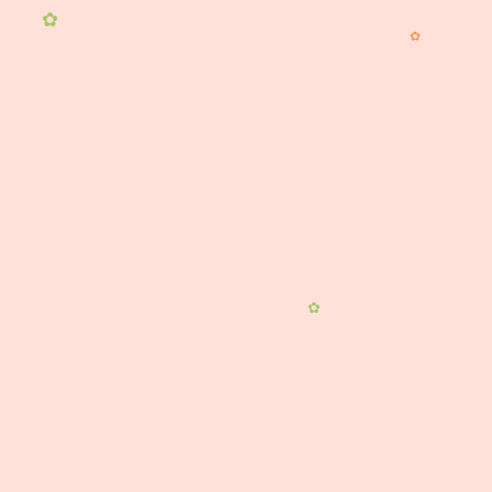
✿
✿
✿