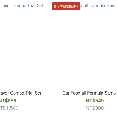
首次下單享56折！
avor Combo Trial Set
Cat Food all Formula Sampl
NT$888
NT$549
T$1,500
NT$980