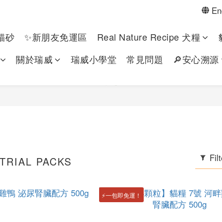
En
貓砂
✨新朋友免運區
Real Nature Recipe 犬糧
關於瑞威
瑞威小學堂
常見問題
🔎安心溯源
Fil
TRIAL PACKS
⚡一包即免運！