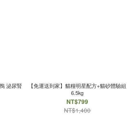
鴨 泌尿腎
【免運送到家】貓糧明星配方+貓砂體驗組
6.5kg
NT$799
NT$1,400