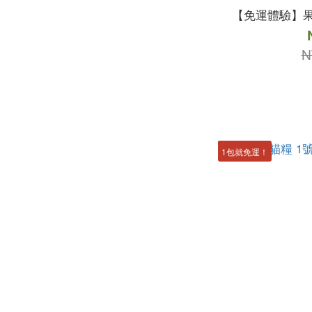
【免運體驗】果
N
1包就免運！