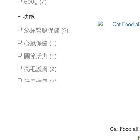
500g (7)
功能
泌尿腎臟保健 (2)
心臟保健 (1)
關節活力 (1)
亮毛護膚 (2)
腸胃健康 (2)
口味
河畔雞鴨 (2)
湖畔水鱉 (1)
Cat Food all
河岸雁鴨 (1)