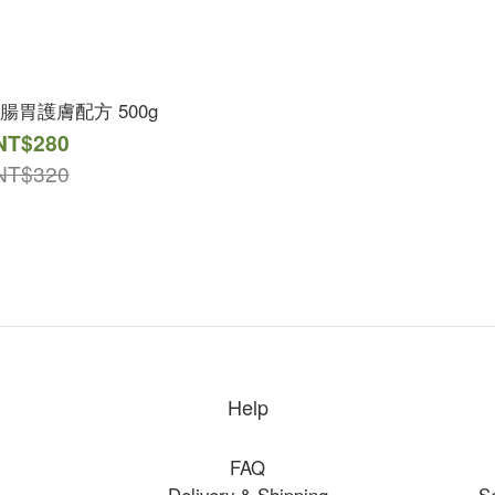
 腸胃護膚配方 500g
NT$280
NT$320
Help
FAQ
Delivery & Shipping
S