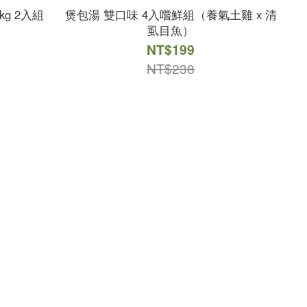
g 2入組
煲包湯 雙口味 4入嚐鮮組（養氣土雞 x 清
虱目魚）
NT$199
NT$238