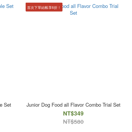
首次下單結帳享6折！
e Set
Junior Dog Food all Flavor Combo Trial Set
NT$349
NT$580