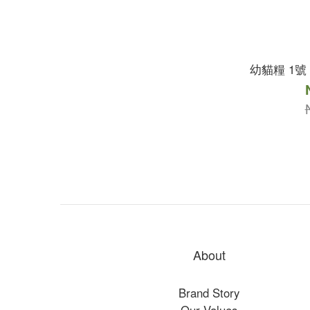
幼貓糧 1號
About
Brand Story
Our Values