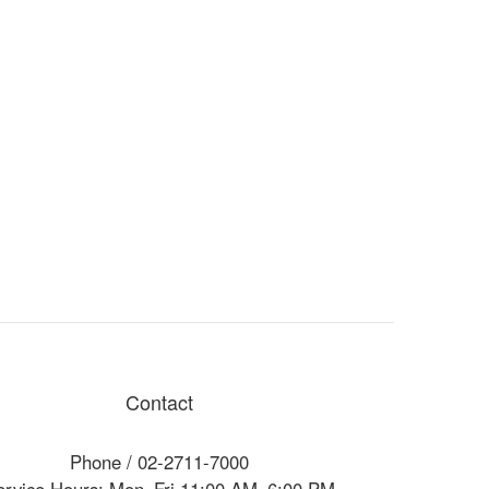
Contact
Phone / 02-2711-7000
ervice Hours: Mon–Fri 11:00 AM–6:00 PM