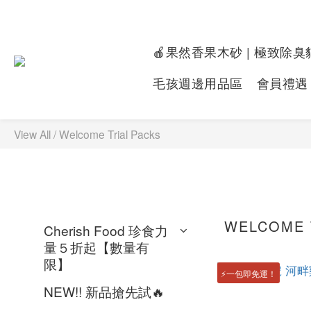
🍎果然香果木砂 | 極致除臭
毛孩週邊用品區
會員禮遇
View All
/
Welcome Trial Packs
WELCOME 
Cherish Food 珍食力
量５折起【數量有
限】
⚡一包即免運！
NEW!! 新品搶先試🔥