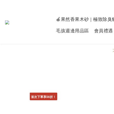
🍎果然香果木砂 | 極致除臭
毛孩週邊用品區
會員禮遇
首次下單享56折！