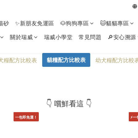
貓砂
✨新朋友免運區
🐶狗狗專區​
🐱貓貓專區
關於瑞威
瑞威小學堂
常見問題
🔎安心溯源
犬糧配方比較表
貓糧配方比較表
幼犬糧配方比較
👇 嚐鮮看這 👇
一包即免運！
⚡️