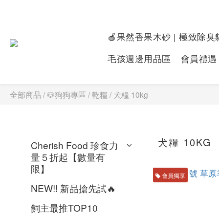
🍎果然香果木砂 | 極致除臭
毛孩週邊用品區
會員禮遇
全部商品
/
🐶狗狗專區​
/
乾糧
/
犬糧 10kg
犬糧 10KG
Cherish Food 珍食力
量５折起【數量有
限】
會員獨享
NEW!! 新品搶先試🔥
飼主最推TOP10