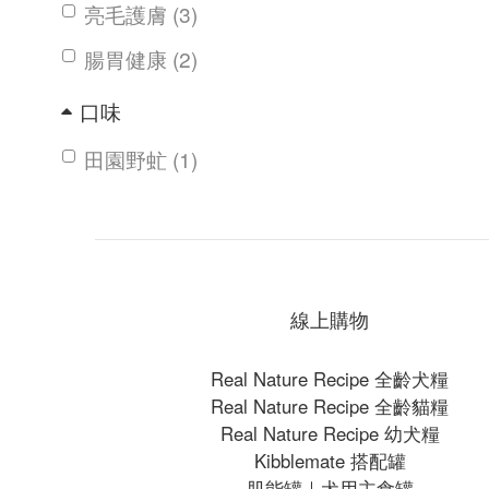
亮毛護膚 (3)
腸胃健康 (2)
口味
田園野虻 (1)
湖畔水鱉 (1)
海洋魚貝 (1)
森林燉雞 (2)
線上購物
草原羊肉 (1)
Real Nature Recipe 全齡犬糧
價格 (NT$)
Real Nature Recipe 全齡貓糧
Real Nature Recipe 幼犬糧
~
Kibblemate 搭配罐
肌能罐｜犬用主食罐