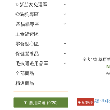
✨新朋友免運區​
🐶狗狗專區​
🐱貓貓專區​
主食罐罐區
零食點心區
保健營養品
全犬1號 草原羊
毛孩週邊用品區
N
全部商品
N
精選商品
套用篩選
(0/20)
會員獨享