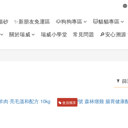
貓砂
✨新朋友免運區
🐶狗狗專區​
🐱貓貓專區
關於瑞威
瑞威小學堂
常見問題
🔎安心溯源
篩
會員獨享