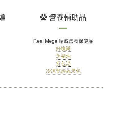
罐
營養輔助品
Real Mega 瑞威營養保健品
好塊樂
魚精油
煲包湯
冷凍乾燥蔬果包