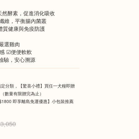
× 天然酵素，促進消化吸收
天然纖維，平衡腸內菌叢
持體質健康與免疫防護
，嚴選雞肉
敏感 ☑便便軟軟
批檢驗，安心溯源
定分類，【驚喜小禮】買任一犬糧即贈
】（數量有限贈完為止）
$1800 即享離島免運優惠】小包裝推薦
3,050