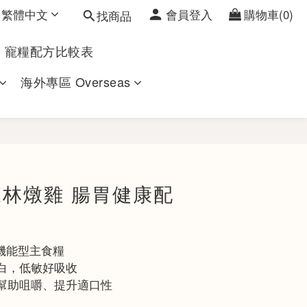
繁體中文
會員登入
購物車(0)
找商品
寵糧配方比較表
海外專區 Overseas
立即購買
森林燉雞 腸胃健康配
機能型主食糧
蛋白，低敏好吸收
，幫助咀嚼、提升適口性