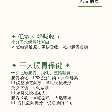
商品描述
✦ 低敏 × 好吸收
✦
小分子水解胜肽蛋白
✔ 低敏過敏原，更快吸收、減少腸胃負擔
✦ 三大腸胃保健 ✦
一次照顧腸胃、消化、整體體質：
腸胃消化：120億益生菌 + 天然酵素
☑ 調整腸道菌叢，幫助便便成形
免疫防護：β-葡聚醣
☑ 維持免疫穩定力
腸內菌叢：凍乾蔬果 + 天然纖維
☑ 提供益菌養分，促進腸內平衡