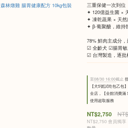
三重保健一次到位
✦ 120億益生菌 
✦ 凍乾蔬果 × 
✦ β-葡聚醣，維
78% 鮮肉主成分
☑ 全齡犬 ☑腸胃
☑ 台灣製造，逐
至
08/30 16:00
截止
指
【犬5號試吃包乙包
全店，【全館消費滿 
使用超取服務
NT$2,750
NT$
NT$2,750
會員獨享
數量