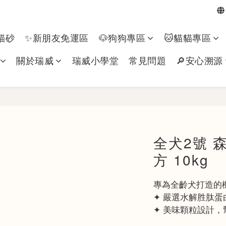
貓砂
✨新朋友免運區
🐶狗狗專區​
🐱貓貓專區
關於瑞威
瑞威小學堂
常見問題
🔎安心溯源
全犬2號 
方 10kg
專為全齡犬打造的
✦ 嚴選水解胜肽
✦ 美味顆粒設計