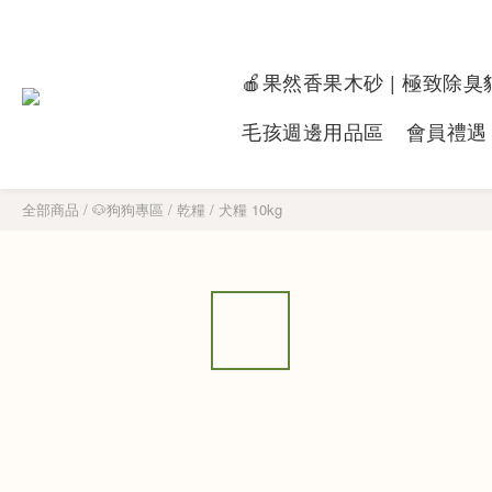
🍎果然香果木砂 | 極致除臭
毛孩週邊用品區
會員禮遇
全部商品
/
🐶狗狗專區​
/
乾糧
/
犬糧 10kg