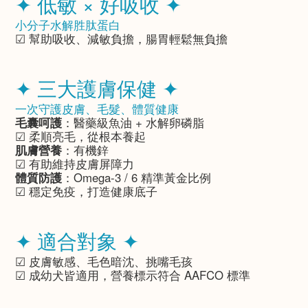
✦ 低敏 × 好吸收 ✦
小分子水解胜肽蛋白
☑ 幫助吸收、減敏負擔，腸胃輕鬆無負擔
✦ 三大護膚保健 ✦
一次守護皮膚、毛髮、體質健康
毛囊呵護
：醫藥級魚油 + 水解卵磷脂
☑ 柔順亮毛，從根本養起
肌膚營養
：有機鋅
☑ 有助維持皮膚屏障力
體質防護
：Omega-3 / 6 精準黃金比例
☑ 穩定免疫，打造健康底子
✦ 適合對象 ✦
☑ 皮膚敏感、毛色暗沈、挑嘴毛孩
☑ 成幼犬皆適用，營養標示符合 AAFCO 標準