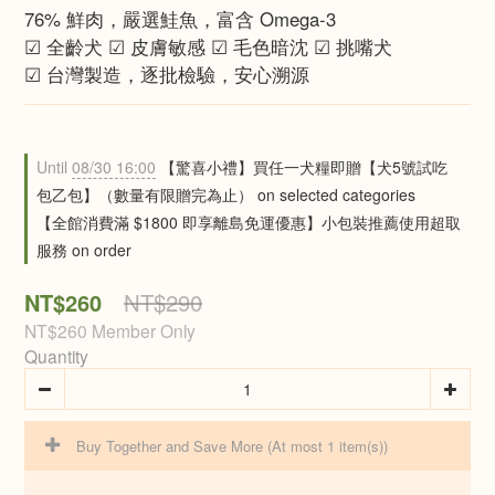
76% 鮮肉，嚴選鮭魚，富含 Omega-3
☑ 全齡犬 ☑ 皮膚敏感 ☑ 毛色暗沈 ☑ 挑嘴犬
☑ 台灣製造，逐批檢驗，安心溯源
Until
08/30 16:00
【驚喜小禮】買任一犬糧即贈【犬5號試吃
包乙包】（數量有限贈完為止） on selected categories
【全館消費滿 $1800 即享離島免運優惠】小包裝推薦使用超取
服務 on order
NT$260
NT$290
NT$260
Member Only
Quantity
Buy Together and Save More
(At most 1 item(s))