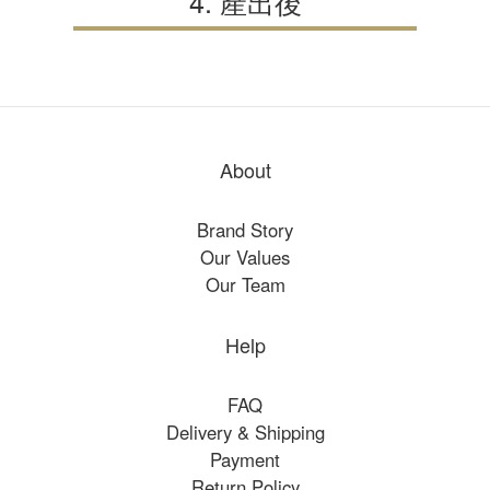
4. 產出後
About
Brand Story
Our Values
Our Team
Help
FAQ
Delivery & Shipping
Payment
Return Policy