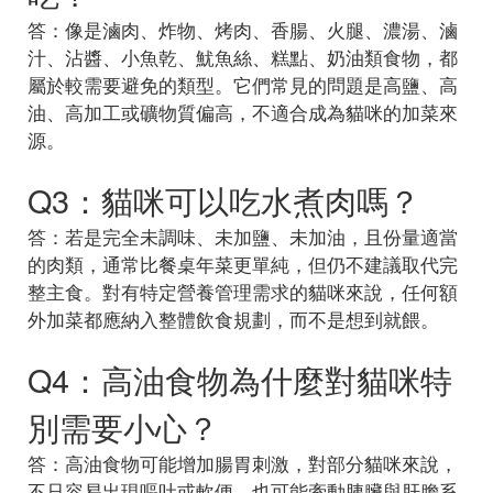
答：像是滷肉、炸物、烤肉、香腸、火腿、濃湯、滷
汁、沾醬、小魚乾、魷魚絲、糕點、奶油類食物，都
屬於較需要避免的類型。它們常見的問題是高鹽、高
油、高加工或礦物質偏高，不適合成為貓咪的加菜來
源。
Q3：貓咪可以吃水煮肉嗎？
答：若是完全未調味、未加鹽、未加油，且份量適當
的肉類，通常比餐桌年菜更單純，但仍不建議取代完
整主食。對有特定營養管理需求的貓咪來說，任何額
外加菜都應納入整體飲食規劃，而不是想到就餵。
Q4：高油食物為什麼對貓咪特
別需要小心？
答：高油食物可能增加腸胃刺激，對部分貓咪來說，
不只容易出現嘔吐或軟便，也可能牽動胰臟與肝膽系