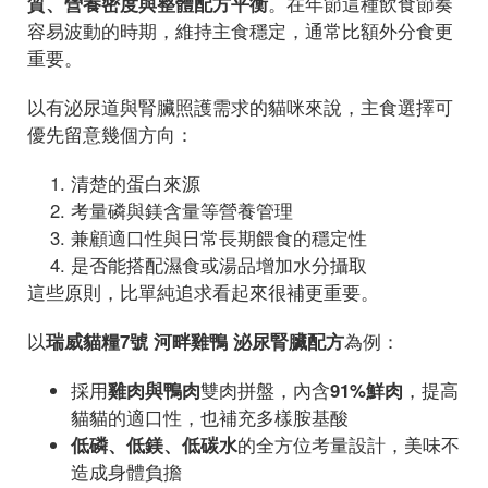
質、營養密度與整體配方平衡
。在年節這種飲食節奏
容易波動的時期，維持主食穩定，通常比額外分食更
重要。
以有泌尿道與腎臟照護需求的貓咪來說，主食選擇可
優先留意幾個方向：
清楚的蛋白來源
考量磷與鎂含量等營養管理
兼顧適口性與日常長期餵食的穩定性
是否能搭配濕食或湯品增加水分攝取
這些原則，比單純追求看起來很補更重要。
以
瑞威貓糧7號 河畔雞鴨 泌尿腎臟配方
為例：
採用
雞肉與鴨肉
雙肉拼盤，內含
91%鮮肉
，提高
貓貓的適口性，也補充多樣胺基酸
低磷、低鎂、低碳水
的全方位考量設計，美味不
造成身體負擔