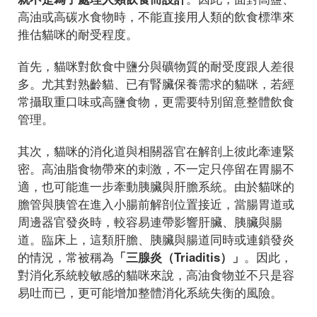
高油或高碳水食物時，不能直接用人類的飲食標準來
推估貓咪的耐受程度。
首先，貓咪對飲食中鹽分與礦物質的耐受度跟人差很
多。尤其對熟齡貓、已有腎臟保養需求的貓咪，若經
常攝取重口味或高鹽食物，更需要特別留意整體飲食
管理。
其次，貓咪的消化道與相關器官在解剖上彼此牽連緊
密。高油脂食物帶來的刺激，不一定只停留在胃腸不
適，也可能進一步牽動胰臟與肝膽系統。由於貓咪的
膽管與胰管在進入小腸前解剖位置接近，當腸胃道或
周邊器官發炎時，較容易連帶影響肝臟、胰臟與腸
道。臨床上，這類肝膽、胰臟與腸道同時或連鎖發炎
的情況，常被稱為
「三腺炎（Triaditis）」
。因此，
對消化系統較敏感的貓咪來說，高油食物並不只是容
易吐而已，更可能增加整體消化系統失衡的風險。