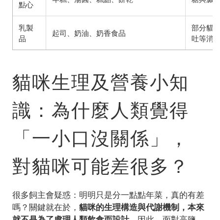
點心
乳製
部分貓
起司、奶油、奶香食品
品
吐等消
貓咪生理及營養小知
識：為什麼人類覺得
「一小口沒關係」，
對貓咪可能差很多？
很多飼主會疑惑：明明只是分一點點年菜，真的有差
嗎？關鍵就在於，
貓咪的生理構造與代謝機制，本來
就不是為了處理人類飲食而設計
。因此，面對高鹽、