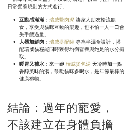
日常營養規劃的方式進行。
互動感滿滿
：
瑞威鱉肉泥
讓家人朋友輪流餵
食，享受與貓咪互動的樂趣，也不怕一人一口會
失手餵過量。
大器加鮮肉
：
瑞威搭配罐
專為半濕食設計，搭
配瑞威貓糧能同時獲得均衡營養與飽足的水分攝
取。
暖胃又補水
：來一碗
瑞威煲包湯
天冷時加一點
香醇美味的湯，鼓勵貓咪多喝水，是年節最棒的
健康禮物。
結論：過年的寵愛，
不該建立在身體負擔