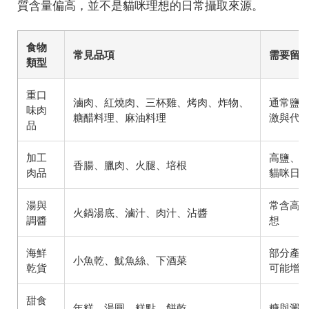
質含量偏高，並不是貓咪理想的日常攝取來源。
食物
常見品項
需要留
類型
重口
滷肉、紅燒肉、三杯雞、烤肉、炸物、
通常鹽
味肉
糖醋料理、麻油料理
激與代
品
加工
高鹽、
香腸、臘肉、火腿、培根
肉品
貓咪日
湯與
常含高
火鍋湯底、滷汁、肉汁、沾醬
調醬
想
海鮮
部分產
小魚乾、魷魚絲、下酒菜
乾貨
可能增
甜食
年糕、湯圓、糕點、餅乾
糖與澱