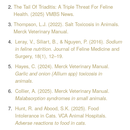
The Tail Of Triaditis: A Triple Threat For Feline
Health. (2025) VMBS News.
Thompson, L.J. (2022). Salt Toxicosis in Animals.
Merck Veterinary Manual.
Leray, V., Siliart, B., & Nguyen, P. (2016).
Sodium
in feline nutrition
. Journal of Feline Medicine and
Surgery, 18(1), 12–19.
Hayes, C. (2024). Merck Veterinary Manual.
Garlic and onion (Allium spp) toxicosis in
animals
.
Collier, A. (2025). Merck Veterinary Manual.
Malabsorption syndromes in small animals
.
Hunt, R. and Abood, S.K. (2025). Food
Intolerance in Cats. VCA Animal Hospitals.
Adverse reactions to food in cats
.