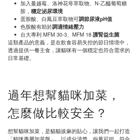
加入蔓越莓、洛神花萼萃取物、N-乙醯葡萄糖
胺，
穩定泌尿環境
蛋胺酸、白鳳豆萃取物可
調節尿液pH值
色胺酸有助於
調適情緒壓力
台大專利 MFM 30-3、MFM 18
護腎益生菌
這類產品的意義，是在飲食容易失控的節日情境中，
透過提供一餐主食，讓貓咪有一個穩定也符合需求的
日常基礎。
過年想幫貓咪加菜，
怎麼做比較安全？
想幫貓咪加菜，是貓貓拔麻的貼心，讓我們一起打造
「貓咪專屬加菜盤」，以成分清楚、份量可控、符合