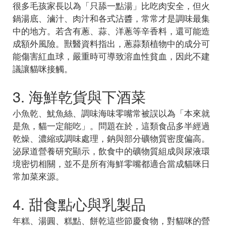
很多毛孩家長以為「只舔一點湯」比吃肉安全，但火
鍋湯底、滷汁、肉汁和各式沾醬，常常才是調味最集
中的地方。若含有蔥、蒜、洋蔥等辛香料，還可能造
成額外風險。獸醫資料指出，蔥蒜類植物中的成分可
能傷害紅血球，嚴重時可導致溶血性貧血，因此不建
議讓貓咪接觸。
3. 海鮮乾貨與下酒菜
小魚乾、魷魚絲、調味海味零嘴常被誤以為「本來就
是魚，貓一定能吃」。問題在於，這類食品多半經過
乾燥、濃縮或調味處理，鈉與部分礦物質密度偏高。
泌尿道營養研究顯示，飲食中的礦物質組成與尿液環
境密切相關，並不是所有海鮮零嘴都適合當成貓咪日
常加菜來源。
4. 甜食點心與乳製品
年糕、湯圓、糕點、餅乾這些節慶食物，對貓咪的營