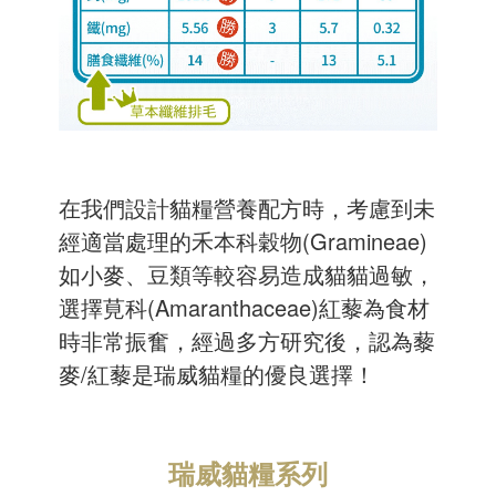
在我們設計貓糧營養配方時，考慮到未
經適當處理的禾本科穀物(Gramineae)
如小麥、豆類等較容易造成貓貓過敏，
選擇莧科(Amaranthaceae)紅藜為食材
時非常振奮，經過多方研究後，認為藜
麥/紅藜是瑞威貓糧的優良選擇！
瑞威貓糧系列