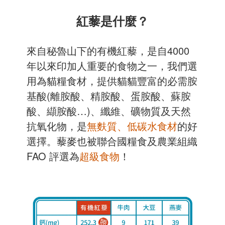
紅藜是什麼？
來自秘魯山下的有機紅藜，是自4000
年以來印加人重要的食物之一，我們選
用為貓糧食材，提供貓貓豐富的必需胺
基酸(離胺酸、精胺酸、蛋胺酸、蘇胺
酸、纈胺酸…)、纖維、礦物質及天然
抗氧化物，是
無麩質、低碳水食材
的好
選擇。藜麥也被聯合國糧食及農業組織
FAO 評選為
超級食物
！