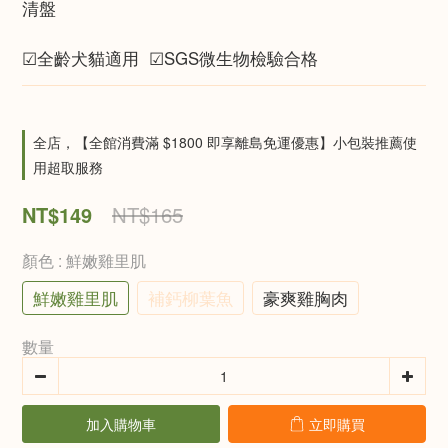
清盤
☑全齡犬貓適用  ☑SGS微生物檢驗合格
全店，【全館消費滿 $1800 即享離島免運優惠】小包裝推薦使
用超取服務
NT$149
NT$165
顏色
: 鮮嫩雞里肌
鮮嫩雞里肌
補鈣柳葉魚
豪爽雞胸肉
數量
加入購物車
立即購買