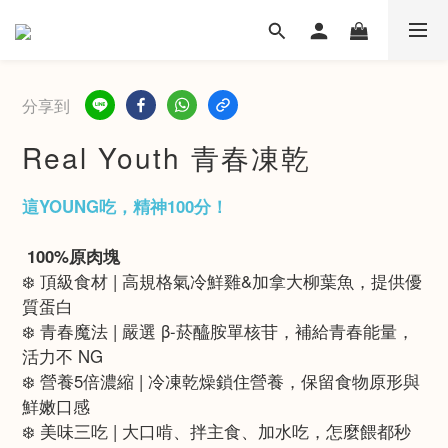
分享到
Real Youth 青春凍乾
這YOUNG吃，精神100分！​
 100%原肉塊
❄️ 頂級食材 | 高規格氣冷鮮雞&加拿大柳葉魚，提供優
質蛋白
❄️ 青春魔法 | 嚴選 β-菸醯胺單核苷，補給青春能量，
活力不 NG
❄️ 營養5倍濃縮 | 冷凍乾燥鎖住營養，保留食物原形與
鮮嫩口感
❄️ 美味三吃 | 大口啃、拌主食、加水吃，怎麼餵都秒