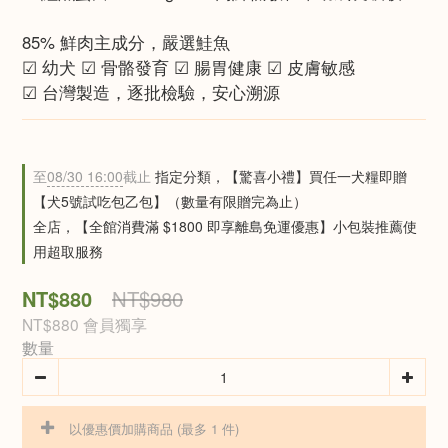
85% 鮮肉主成分，嚴選鮭魚
☑ 幼犬 ☑ 骨骼發育 ☑ 腸胃健康 ☑ 皮膚敏感
☑ 台灣製造，逐批檢驗，安心溯源
至
08/30 16:00
截止
指定分類，【驚喜小禮】買任一犬糧即贈
【犬5號試吃包乙包】（數量有限贈完為止）
全店，【全館消費滿 $1800 即享離島免運優惠】小包裝推薦使
用超取服務
NT$880
NT$980
NT$880
會員獨享
數量
以優惠價加購商品
(最多 1 件)