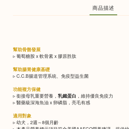
商品描述
幫助骨骼發展
▹ 葡萄糖胺 x 軟骨素 x 膠原胜肽
幫助腸胃健康基礎
▹ C.C.B腸道管理系統、免疫型益生菌
功能複方保健
▹ 銜接母乳重要營養，
乳鐵蛋白
，維持優良免疫力
▹ 醫藥級深海魚油 x 卵磷脂，亮毛有感
適用對象​
▹ 幼犬，2週～8個月齡
▹ 本產品營養標示項目符合美國AAFCO營養建議，提供