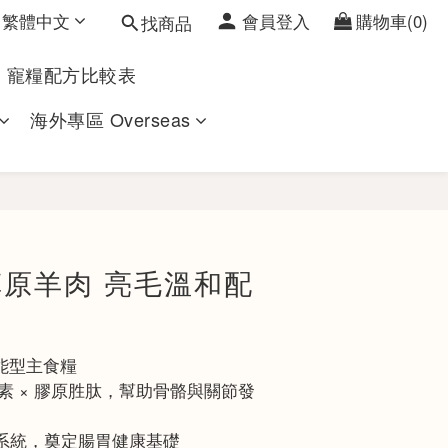
繁體中文
會員登入
購物車(0)
找商品
寵糧配方比較表
海外專區 Overseas
立即購買
草原羊肉 亮毛溫和配
能型主食糧
骨素 × 膠原胜肽，幫助骨骼與關節發
管理系統，奠定腸胃健康基礎