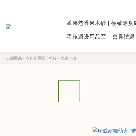
🍎果然香果木砂 | 極致除臭
毛孩週邊用品區
會員禮遇
全部商品
/
🐶狗狗專區​
/
乾糧
/
犬糧 4kg