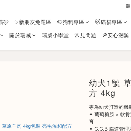
貓砂
✨新朋友免運區
🐶狗狗專區​
🐱貓貓專區
關於瑞威
瑞威小學堂
常見問題
🔎安心溯源
幼犬1號 
方 4kg
專為幼犬打造的機
✦ 葡萄糖胺 × 軟
育
✦ C.C.B 腸道