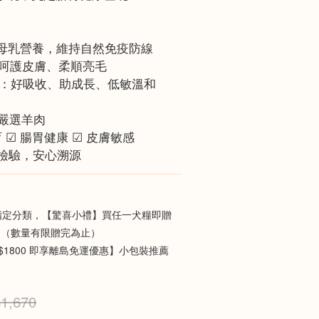
擬母乳營養，維持自然免疫防線
脂：呵護皮膚、柔順亮毛
ga-3：好吸收、助成長、低敏溫和
，嚴選羊肉
育 ☑ 腸胃健康 ☑ 皮膚敏感
批檢驗，安心溯源
定分類，【驚喜小禮】買任一犬糧即贈
】（數量有限贈完為止）
$1800 即享離島免運優惠】小包裝推薦
1,670