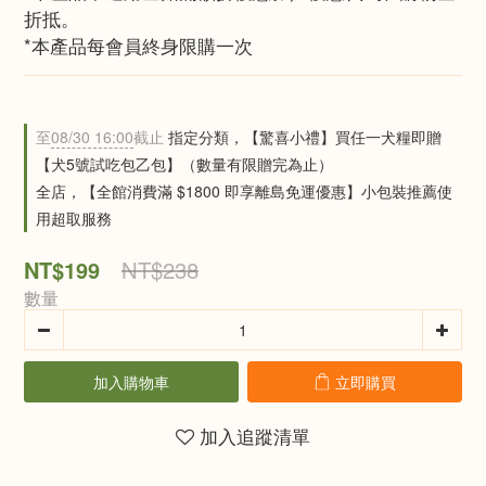
折抵。
*本產品每會員終身限購一次
至
08/30 16:00
截止
指定分類，【驚喜小禮】買任一犬糧即贈
【犬5號試吃包乙包】（數量有限贈完為止）
全店，【全館消費滿 $1800 即享離島免運優惠】小包裝推薦使
用超取服務
NT$199
NT$238
數量
加入購物車
立即購買
加入追蹤清單