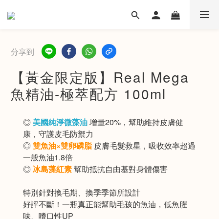
分享到
【黃金限定版】Real Mega
魚精油-極萃配方 100ml
◎ 
美國純淨微藻油
 增量20%，幫助維持皮膚健
康，守護皮毛防禦力
◎ 
雙魚油×雙卵磷脂
 皮膚毛髮救星，吸收效率超過
一般魚油1.8倍
◎ 
冰島藻紅素
 幫助抵抗自由基對身體傷害
特別針對換毛期、換季季節所設計
好評不斷！一瓶真正能幫助毛孩的魚油，低魚腥
味、嗜口性UP