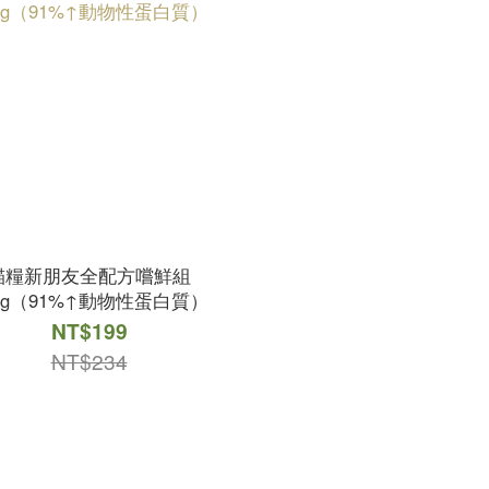
貓糧新朋友全配方嚐鮮組
0g（91%↑動物性蛋白質）
NT$199
NT$234