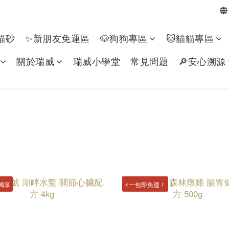
貓砂
✨新朋友免運區
🐶狗狗專區​
🐱貓貓專區
關於瑞威
瑞威小學堂
常見問題
🔎安心溯源
獨享
⚡️一包即免運！