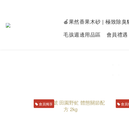
🍎果然香果木砂 | 極致除臭
毛孩週邊用品區
會員禮遇
會員獨享
會員