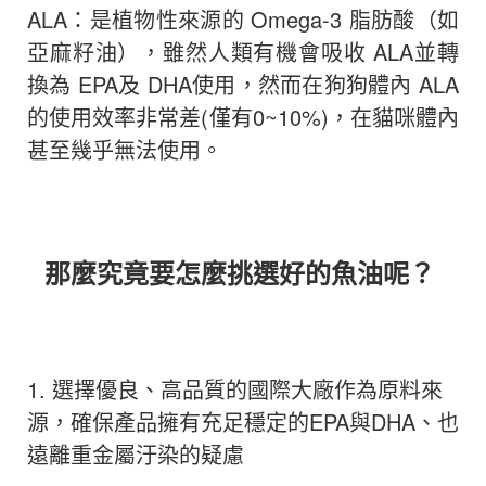
ALA
：
是
植物性來源的
Omega-3
脂肪酸
（
如
亞麻籽油
），
雖然人類有機會吸收 ALA並轉
換為 EPA及 DHA使用
，
然而在狗狗體內
ALA
的使用效率非常差
(
僅有
0~10
%)
，在貓咪體內
甚至幾乎無法使用
。
那麼究竟要怎麼挑選好的魚油呢？
1.
選擇優良、高品質的國際大廠作為原料來
源，確保產品擁有充足穩定的
EPA
與
DHA
、也
遠離重金屬汙染的疑慮