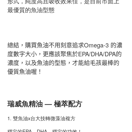
形式，純度高且吸收效果佳，是目前市面上
最優質的魚油型態
總結
，
購買魚油不用刻意追求
Omega-3
的濃
度數字大小
，
更應該聚焦於EPA/DHA/DPA的
濃度，以及魚油的型態，才能給毛孩最棒的
優質魚油喔！
瑞威魚精油 — 極萃配方
1. 雙魚油x台大技轉微藻油複方
穩定的EPA、DHA，穩定的功效！