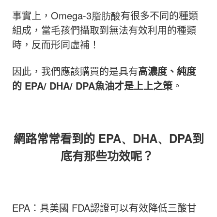
事實上，
Omega-3脂肪酸
有很多不同的種類
組成，
當毛孩們攝取到
無法有效利用的種類
時
，
反而形同虛補！
因此，我們應該購買的是具有
高濃度、純度
的
EPA
/
DHA
/
DPA
魚油才是上上之策
。
網路常常看到的
EPA、DHA、DPA
到
底有那些功效呢？
EPA
：
具美國 FDA認證可以有效降低三酸甘