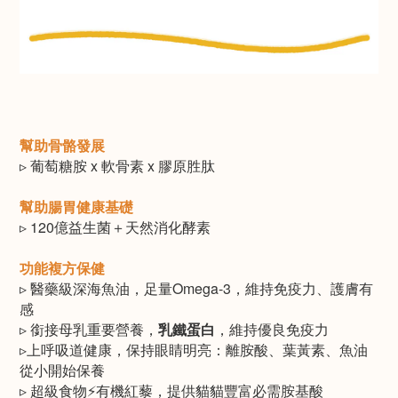
幫助骨骼發展
▹ 葡萄糖胺 x 軟骨素 x 膠原胜肽
幫助腸胃健康基礎
▹ 120億益生菌＋天然消化酵素
功能複方保健​
▹ 醫藥級深海魚油，足量Omega-3，維持免疫力、護膚有
感
▹ 銜接母乳重要營養，
乳鐵蛋白
，維持優良免疫力
​▹上呼吸道健康，保持眼睛明亮：離胺酸、葉黃素、魚油
從小開始保養
▹ 超級食物⚡️有機紅藜，提供貓貓豐富必需胺基酸