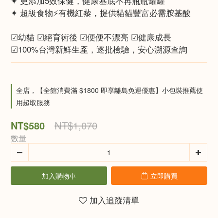
✦ 更添加5效保健，健康基底不再瓶瓶罐罐
✦ 超級食物⚡️有機紅藜，提供貓貓豐富必需胺基酸
☑幼貓 ☑絕育術後 ☑便便不漂亮 ☑健康成長
☑100%台灣新鮮生產，逐批檢驗，安心溯源查詢
全店，【全館消費滿 $1800 即享離島免運優惠】小包裝推薦使
用超取服務
NT$580
NT$1,070
數量
加入購物車
立即購買
加入追蹤清單