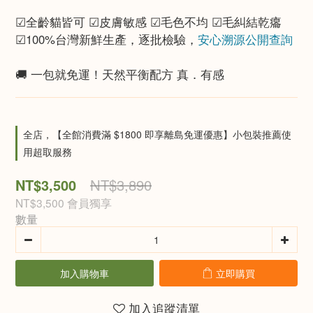
☑全齡貓皆可 ☑皮膚敏感 ☑毛色不均 ☑毛糾結乾癟​
☑100%台灣新鮮生產，逐批檢驗，
安心溯源公開查詢​
🚚 一包就免運！天然平衡配方 真．有感
全店，【全館消費滿 $1800 即享離島免運優惠】小包裝推薦使
用超取服務
NT$3,500
NT$3,890
NT$3,500
會員獨享
數量
加入購物車
立即購買
加入追蹤清單