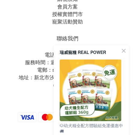
會員方案
授權實體門市
寵聚活動贊助
聯絡我們
瑞威寵糧 REAL POWER
電話：02-2711-7000
服務時間：週一至週五11：00-18：00
電郵：service@realpn.com
地址：新北市汐止區新台五路一段95號15樓
(非取貨地址)
🐶幼犬糧全配方體驗組免運優惠中
🚚