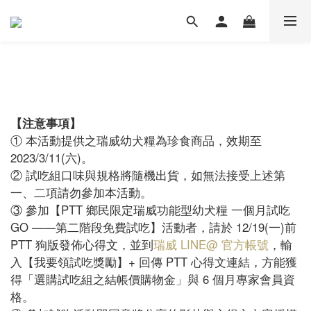
【注意事項】
① 本活動提供之瑞威幼犬糧為珍食商品，效期至
2023/3/11(六)。
② 試吃組口味與規格將隨機出貨，如無法接受上述第
一、二項請勿參加本活動。
③ 參加【PTT 鄉民限定瑞威功能型幼犬糧 一個月試吃
GO ——第二階段免費試吃】活動者，請於 12/19(一)前
PTT 狗版發佈心得文，並到
瑞威 LINE@ 官方帳號
，輸
入【我要領試吃獎勵】+ 回傳 PTT 心得文連結，方能獲
得「選購試吃組之結帳價購物金」與 6 個月專家會員資
格。