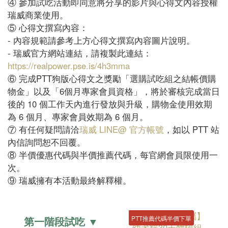
④ 參加試吃活動即同意將分享的影片與心得文內容授權
瑞威商業使用。
⑤ 心得文撰寫內容：
- 內容規範請參考上方心得文撰寫內容圖片說明。
- 瑞威官方網站連結，請複製此連結：
https://realpower.pse.is/4h3mma
⑥ 完成PTT狗版心得文之獎勵「選購試吃組之結帳價購
物金」以及「6個月專家會員資格」，將於審核完成當日
後的 10 個工作天內進行發放與升級，購物金使用效期
為 6 個月、專家會員效期為 6 個月。
⑦ 有任何疑問請洽
瑞威 LINE@ 官方帳號
，如以 PTT 站
內信詢問恕不回覆。
⑧ 半價優惠代碼與半價推薦代碼，每官網會員限使用一
次。
⑨ 瑞威擁有本活動最終解釋權。
PTT推薦代碼半價下單
第一階段試吃 ▼